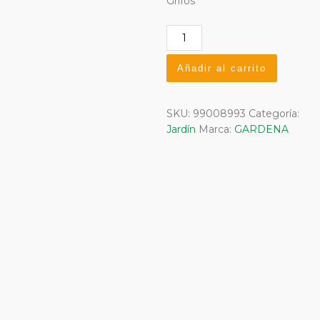
Grifos
Distribuidor
Doble
Grifos
Añadir al carrito
cantidad
SKU:
99008993
Categoría:
Jardín
Marca:
GARDENA