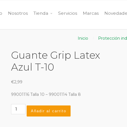
io
Nosotros
Tienda
Servicios
Marcas
Novedade
Inicio
Protección ind
Guante Grip Latex
Azul T-10
€
2,99
99001116 Talla 10 – 99001114 Talla 8
Guante
Añadir al carrito
Grip
Latex
Azul