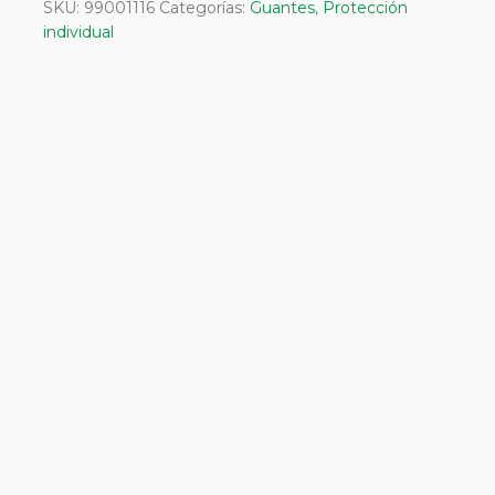
SKU:
99001116
Categorías:
Guantes
,
Protección
T-
individual
10
cantidad