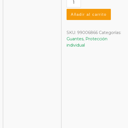
Guante
Impregnado
Sandy
Añadir al carrito
T-
8
cantidad
SKU:
99006866
Categorías:
Guantes
,
Protección
individual