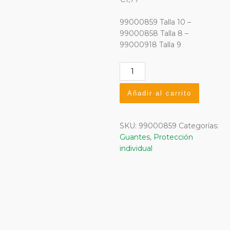
99000859 Talla 10 –
99000858 Talla 8 –
99000918 Talla 9
Guante
Nylon
Poliuretano
Añadir al carrito
Gris
T-
10
SKU:
99000859
Categorías:
cantidad
Guantes
,
Protección
individual