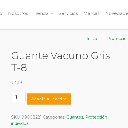
io
Nosotros
Tienda
Servicios
Marcas
Novedade
Inicio
Protección
Guante Vacuno Gris
T-8
€
4,19
Guante
Añadir al carrito
Vacuno
Gris
T-
SKU:
99008221
Categorías:
Guantes
,
Protección
8
individual
cantidad