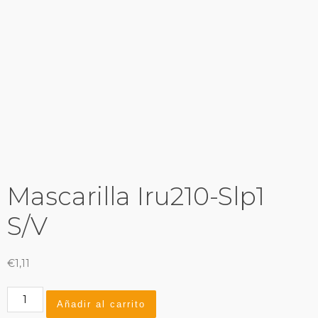
Mascarilla Iru210-Slp1
S/V
€
1,11
Mascarilla
Añadir al carrito
Iru210-