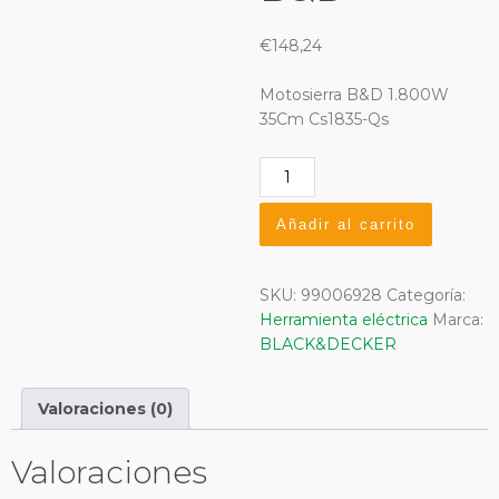
€
148,24
Motosierra B&D 1.800W
35Cm Cs1835-Qs
Motosierra
1800
w.
Añadir al carrito
35
cm.
CS1835-
SKU:
99006928
Categoría:
QS
Herramienta eléctrica
Marca:
B&D
BLACK&DECKER
cantidad
Valoraciones (0)
Valoraciones