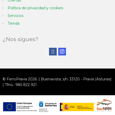
Ofertas
Política de privacidad y cookies
Servicios
Tienda
¿Nos sigues?
© FerroPravia 2026. | Buenavista, s/n. 33120 - Pravia (Asturias)
| Tfno.: 985 822 921