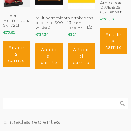
Amoladora
DWE492S-
QS Dewalt
Lijadora
Multiherramienta
Portabrocas
€
205,10
Multifuncional
oscilante 300
13 mm. +
Skil 7261
w. B&D
llave R-H 1/2
€
73,62
Añadir
€
137,34
€
32,11
al
carrito
Añadir
Añadir
Añadir
al
al
al
carrito
carrito
carrito
Entradas recientes