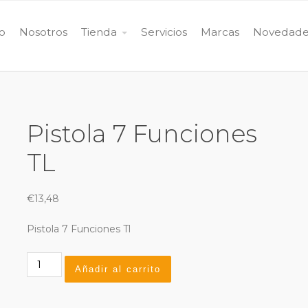
io
Nosotros
Tienda
Servicios
Marcas
Novedade
Pistola 7 Funciones
TL
€
13,48
Pistola 7 Funciones Tl
Pistola
Añadir al carrito
7
Funciones
TL