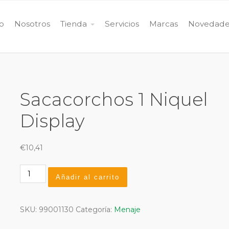
io
Nosotros
Tienda
Servicios
Marcas
Novedade
Sacacorchos 1 Niquel
Display
€
10,41
Sacacorchos
Añadir al carrito
1
Niquel
Display
SKU:
99001130
Categoría:
Menaje
cantidad