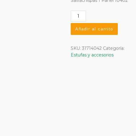
Salvachispas 1 Panel 10402
Salvachispas
1
panel
Añadir al carrito
10402
cantidad
SKU:
31714042
Categoría:
Estufas y accesorios