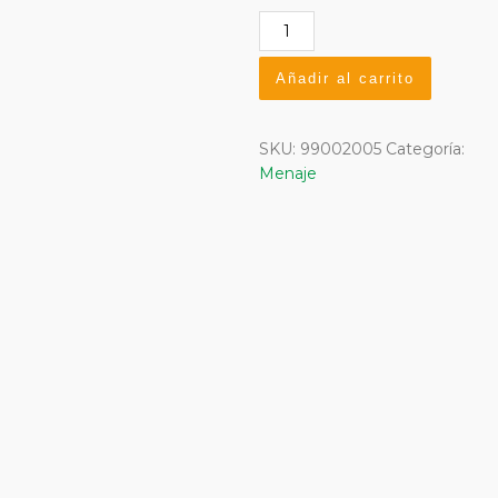
Sartén
aluminio
fundido
Añadir al carrito
24
cm.
cantidad
SKU:
99002005
Categoría:
Menaje