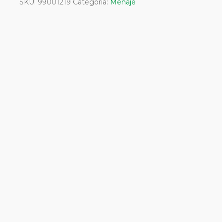
SKU:
99001219
Categoría:
Menaje
28
cm.
cantidad