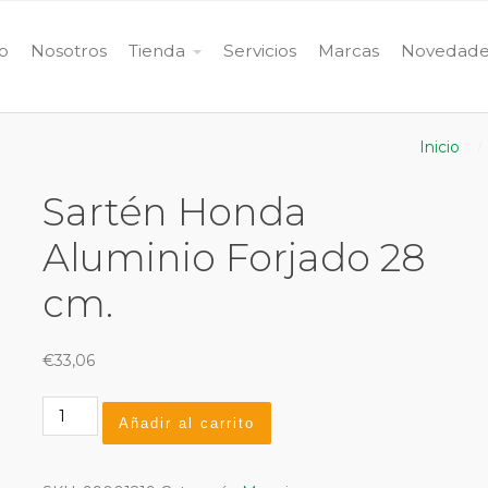
io
Nosotros
Tienda
Servicios
Marcas
Novedade
Inicio
Sartén Honda
Aluminio Forjado 28
cm.
€
33,06
Sartén
Añadir al carrito
Honda
Aluminio
Forjado