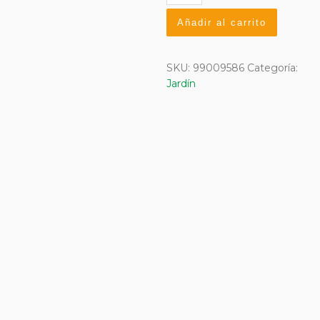
Poda
421
Añadir al carrito
cantidad
SKU:
99009586
Categoría:
Jardín