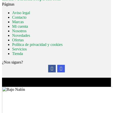
Páginas
Aviso legal
Contacto
Marcas
Mi cuenta
Nosotros
Novedades
Ofertas
Política de privacidad y cookies
Servicios
Tienda
¿Nos sigues?
© FerroPravia 2026. | Buenavista, s/n. 33120 - Pravia (Asturias) |
Tfno.: 985 822 921