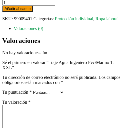
Traje
Agua
Añadir al carrito
Ingeniero
Pvc/Marino
SKU:
99009401
Categorías:
Protección individual
,
Ropa laboral
T-
XXL
Valoraciones (0)
cantidad
Valoraciones
No hay valoraciones aún.
Sé el primero en valorar “Traje Agua Ingeniero Pvc/Marino T-
XXL”
Tu dirección de correo electrónico no será publicada.
Los campos
obligatorios están marcados con
*
Tu puntuación
*
Tu valoración
*