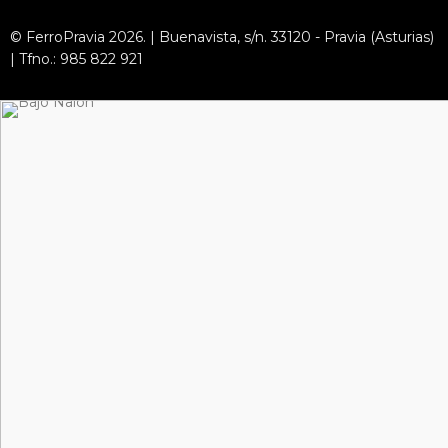
© FerroPravia 2026. | Buenavista, s/n. 33120 - Pravia (Asturias)
| Tfno.: 985 822 921