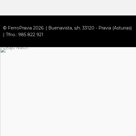
© FerroPravia 2026. | Buenavista, s/n. 33120 - Pravia (Asturias)
| Tfno.: 985 822 921