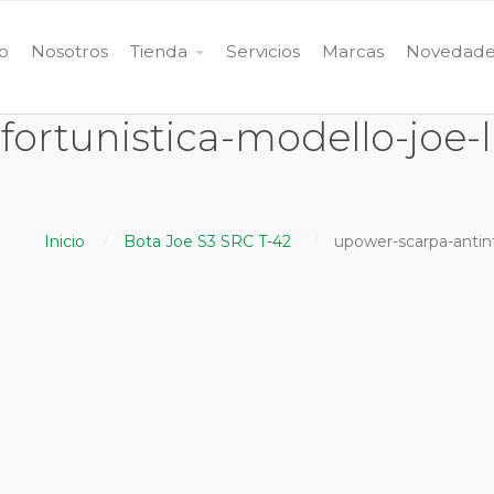
io
Nosotros
Tienda
Servicios
Marcas
Novedade
ortunistica-modello-joe-li
Inicio
Bota Joe S3 SRC T-42
upower-scarpa-antinfo