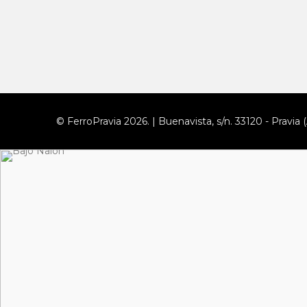
© FerroPravia 2026. | Buenavista, s/n. 33120 - Pravia (