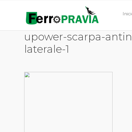
Inic
upower-scarpa-antinf
laterale-1