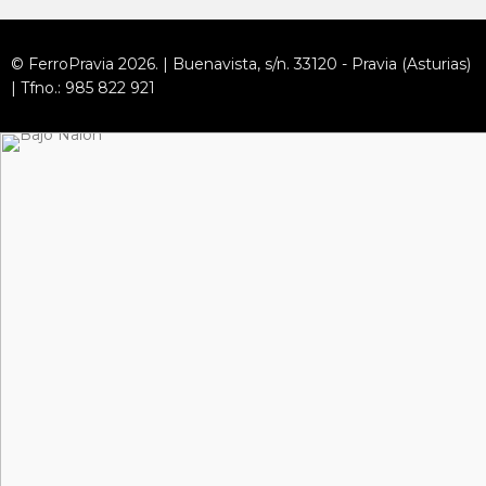
© FerroPravia 2026. | Buenavista, s/n. 33120 - Pravia (Asturias)
| Tfno.: 985 822 921