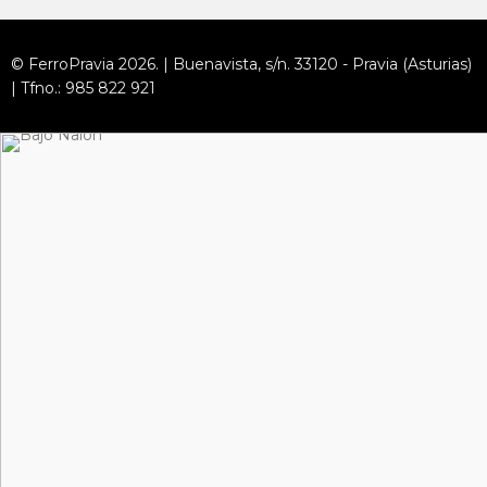
© FerroPravia 2026. | Buenavista, s/n. 33120 - Pravia (Asturias)
| Tfno.: 985 822 921