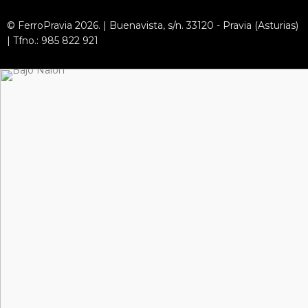
© FerroPravia 2026. | Buenavista, s/n. 33120 - Pravia (Asturias)
| Tfno.: 985 822 921