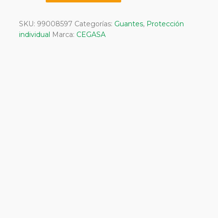
Nitrilo
Negro
SKU:
99008597
Categorías:
Guantes
,
Protección
T-
individual
Marca:
CEGASA
10-
10.5
cantidad