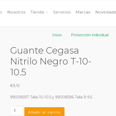
io
Nosotros
Tienda
Servicios
Marcas
Novedade
Inicio
Protección individual
Guante Cegasa
Nitrilo Negro T-10-
10.5
€
9,15
99008597 Talla 10-10.5 y 99008596 Talla 9-9.5
Guante
Añadir al carrito
Cegasa