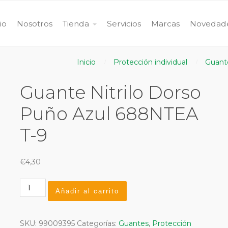
cio
Nosotros
Tienda
Servicios
Marcas
Novedad
Inicio
Protección individual
Guant
Guante Nitrilo Dorso
Puño Azul 688NTEA
T-9
€
4,30
Guante
Añadir al carrito
Nitrilo
Dorso
Puño
SKU:
99009395
Categorías:
Guantes
,
Protección