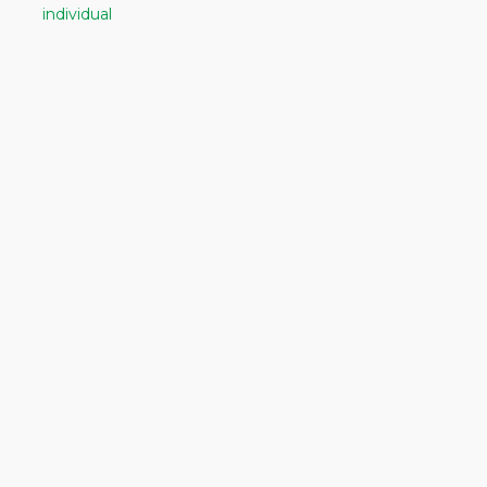
Azul
individual
688NTEA
T-
9
cantidad