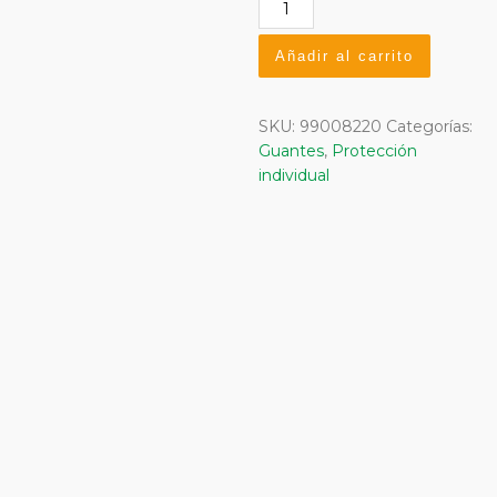
Guante
Vacuno
Gris
Añadir al carrito
T-
7
cantidad
SKU:
99008220
Categorías:
Guantes
,
Protección
individual