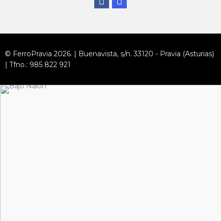
© FerroPravia 2026. | Buenavista, s/n. 33120 - Pravia (Asturias)
| Tfno.: 985 822 921